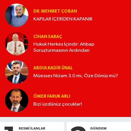
DR. MEHMET ÇOBAN
KAPILAR İÇERİDEN KAPANIR
CIHAN SARAÇ
Hukuk Herkes İçindir: Ahbap
Soruşturmasının Ardından
ABDULKADIR ÜNAL
Müesses Nizam 3.0 mı, Öze Dönüş mü?
ÖMER FARUK ARLI
Bizi üzdünüz çocuklar!
RESMI İLANLAR
GÜNDEM