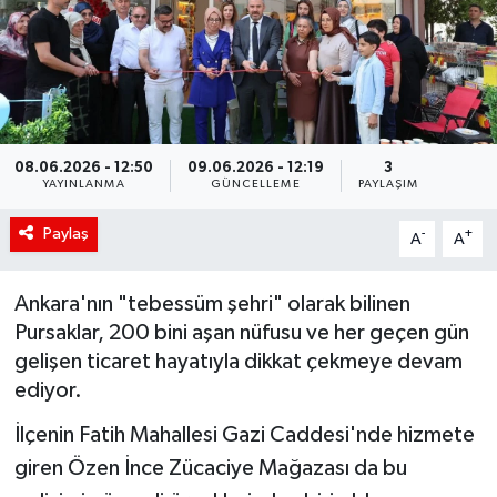
Siyaset
Spor
Teknoloji
08.06.2026 - 12:50
09.06.2026 - 12:19
3
YAYINLANMA
GÜNCELLEME
PAYLAŞIM
Yaşam
Paylaş
-
+
A
A
Ankara'nın "tebessüm şehri" olarak bilinen
Pursaklar, 200 bini aşan nüfusu ve her geçen gün
gelişen ticaret hayatıyla dikkat çekmeye devam
ediyor.
İlçenin Fatih Mahallesi Gazi Caddesi'nde hizmete
giren Özen İnce Zücaciye Mağazası da bu