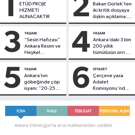
1
2
ETÜD PROJE
Bakan Gürlek’ten
HİZMETİ
iki kritik dosyaya
ALINACAKTIR
ilişkin açıklama:
Ölümlerin
ardındaki gerçek
3
4
YAŞAM
YAŞAM
ortaya çıktı
“Sesin Hafızası”
Ankara’daki 3 bin
Ankara Resim ve
200 yıllık
Heykel
tümülüsün sırrı
Müzesi’nde
ortaya çıktı!
sanatseverlerle
5
6
YAŞAM
SIYASET
buluşuyor
Ankara’nın
Çerçeve yasa
göbeğinde çöp
Adalet
isyanı: “20-25
Komisyonu'nda
gündür gelip
kabul edildi! İşte
alınmadı”
teklifin detayları