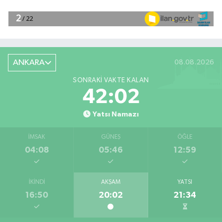
ANKARA
08.08.2026
SONRAKI VAKTE KALAN
42:01
Yatsı Namazı
İMSAK
GÜNEŞ
ÖĞLE
04:08
05:46
12:59
İKINDI
AKŞAM
YATSI
16:50
20:02
21:34