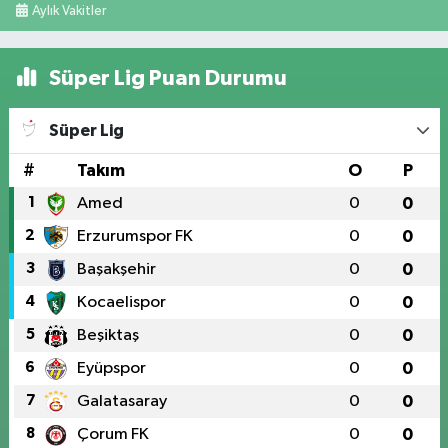
Aylık Vakitler
Süper Lig Puan Durumu
Süper Lig
#
Takım
O
P
1
Amed
0
0
2
Erzurumspor FK
0
0
3
Başakşehir
0
0
4
Kocaelispor
0
0
5
Beşiktaş
0
0
6
Eyüpspor
0
0
7
Galatasaray
0
0
8
Çorum FK
0
0