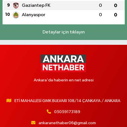
9
Gaziantep FK
0
0
10
Alanyaspor
0
0
Detaylar için tıklayın
Ankara'da haberin en net adresi
ETİ MAHALLESİ GMK BULVARI 108/14 ÇANKAYA / ANKARA
05059173189
ankaranethaber06@gmail.com