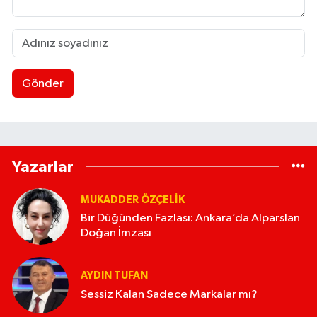
Gönder
Yazarlar
MUKADDER ÖZÇELIK
Bir Düğünden Fazlası: Ankara’da Alparslan
Doğan İmzası
AYDIN TUFAN
Sessiz Kalan Sadece Markalar mı?