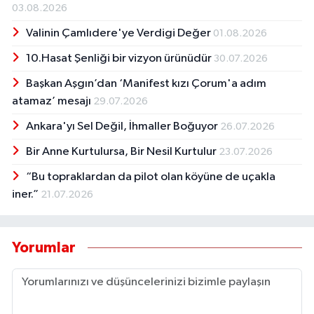
03.08.2026
Valinin Çamlıdere'ye Verdigi Değer
01.08.2026
10.Hasat Şenliği bir vizyon ürünüdür
30.07.2026
Başkan Aşgın’dan ‘Manifest kızı Çorum'a adım
atamaz’ mesajı
29.07.2026
Ankara'yı Sel Değil, İhmaller Boğuyor
26.07.2026
Bir Anne Kurtulursa, Bir Nesil Kurtulur
23.07.2026
“Bu topraklardan da pilot olan köyüne de uçakla
iner.”
21.07.2026
Yorumlar