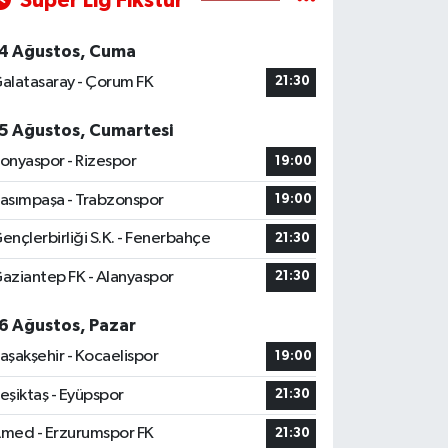
Süper Lig Fikstür
4 Ağustos, Cuma
alatasaray - Çorum FK
21:30
5 Ağustos, Cumartesi
onyaspor - Rizespor
19:00
asımpaşa - Trabzonspor
19:00
ençlerbirliği S.K. - Fenerbahçe
21:30
aziantep FK - Alanyaspor
21:30
6 Ağustos, Pazar
aşakşehir - Kocaelispor
19:00
eşiktaş - Eyüpspor
21:30
med - Erzurumspor FK
21:30