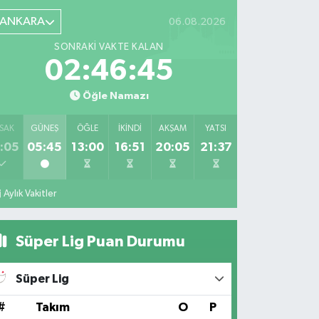
ANKARA
06.08.2026
SONRAKI VAKTE KALAN
02:46:44
Öğle Namazı
SAK
GÜNEŞ
ÖĞLE
İKINDI
AKŞAM
YATSI
:05
05:45
13:00
16:51
20:05
21:37
Aylık Vakitler
Süper Lig Puan Durumu
Süper Lig
#
Takım
O
P