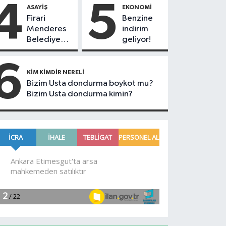
4
5
ASAYIŞ
EKONOMI
Firari
Benzine
Menderes
indirim
Belediye
geliyor!
Başkan
Yardımcısı
6
operasyonla
KIM KIMDIR NERELI
yakalandı!
Bizim Usta dondurma boykot mu?
Bizim Usta dondurma kimin?