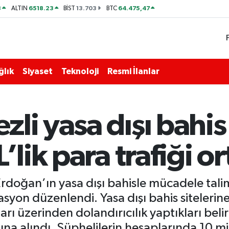
8
6518.23
13.703
64.475,47
ALTIN
BİST
BTC
ğlık
Siyaset
Teknoloji
Resmi İlanlar
li yasa dışı bahi
’lik para trafiği or
doğan’ın yasa dışı bahisle mücadele tali
syon düzenlendi. Yasa dışı bahis sitelerine 
arı üzerinden dolandırıcılık yaptıkları bel
a alındı. Şüphelilerin hesaplarında 10 mi