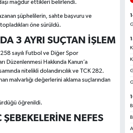
aşı mağdur ettikleri belirlendi.
1
zanan şüphelilerin, sahte başvuru ve
G
topladıkları öne sürüldü.
DA 3 AYRI SUÇTAN İŞLEM
1
K
7258 sayılı Futbol ve Diğer Spor
K
arı Düzenlenmesi Hakkında Kanun’a
ında nitelikli dolandırıcılık ve TCK 282.
G
n malvarlığı değerlerini aklama suçlarından
G
1
sürdüğü öğrenildi.
B
 ŞEBEKELERİNE NEFES
B
A