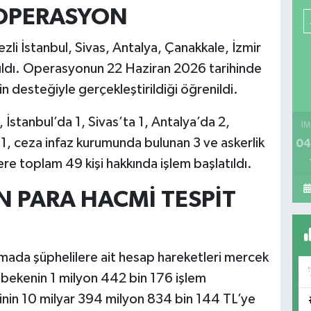
 OPERASYON
i İstanbul, Sivas, Antalya, Çanakkale, İzmir
pıldı. Operasyonun 22 Haziran 2026 tarihinde
 desteğiyle gerçekleştirildiği öğrenildi.
stanbul’da 1, Sivas’ta 1, Antalya’da 2,
İM
 1, ceza infaz kurumunda bulunan 3 ve askerlik
04
re toplam 49 kişi hakkında işlem başlatıldı.
AN PARA HACMİ TESPİT
ada şüphelilere ait hesap hareketleri mercek
şebekenin 1 milyon 442 bin 176 işlem
inin 10 milyar 394 milyon 834 bin 144 TL’ye