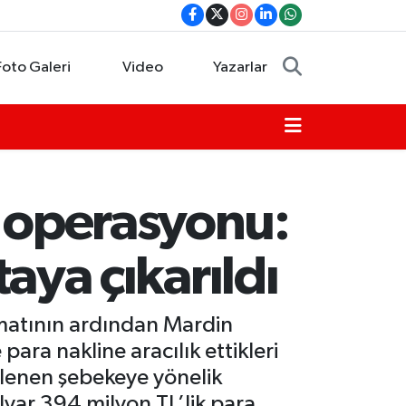
Foto Galeri
Video
Yazarlar
s operasyonu:
taya çıkarıldı
matının ardından Mardin
para nakline aracılık ettikleri
irlenen şebekeye yönelik
lyar 394 milyon TL’lik para