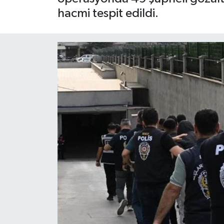
hacmi tespit edildi.
Siyaset
Spor
Teknoloji
Yaşam