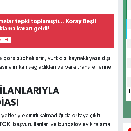
alar tepki toplamıştı... Koray Beşli
lama kararı geldi!
e
öre şüphelilerin, yurt dışı kaynaklı yasa dışı
sına imkân sağladıkları ve para transferlerine
İLANLARIYLA
1
İASI
yetleriyle sınırlı kalmadığı da ortaya çıktı.
TOKİ başvuru ilanları ve bungalov ev kiralama