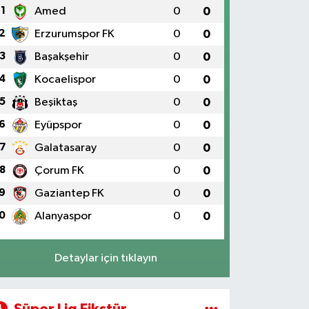
1
Amed
0
0
2
Erzurumspor FK
0
0
3
Başakşehir
0
0
4
Kocaelispor
0
0
5
Beşiktaş
0
0
6
Eyüpspor
0
0
7
Galatasaray
0
0
8
Çorum FK
0
0
9
Gaziantep FK
0
0
0
Alanyaspor
0
0
Detaylar için tıklayın