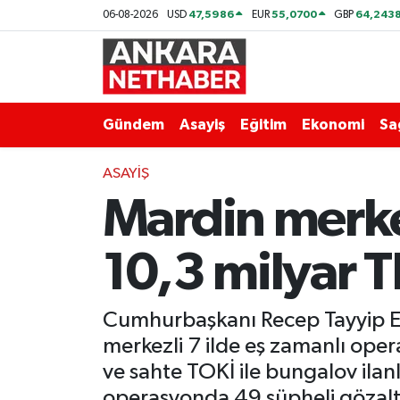
47,5986
55,0700
64,243
06-08-2026
USD
EUR
GBP
Asayiş
Ankara Hava Durumu
Duyurular
Ankara Trafik Yoğunluk Haritası
Gündem
Asayiş
Eğitim
Ekonomi
Sa
Eğitim
Süper Lig Puan Durumu ve Fikstür
ASAYIŞ
Mardin merkez
Ekonomi
Tüm Manşetler
Gündem
Son Dakika Haberleri
10,3 milyar TL
Kim Kimdir Nereli
Haber Arşivi
Cumhurbaşkanı Recep Tayyip Er
Resmi İlanlar
merkezli 7 ilde eş zamanlı opera
ve sahte TOKİ ile bungalov ilanl
Sağlık
operasyonda 49 şüpheli gözaltın