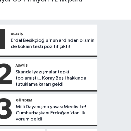
1
ASAYIŞ
Erdal Beşikçioğlu'nun ardından o ismin
de kokain testi pozitif çıktı!
2
ASAYIŞ
Skandal yazışmalar tepki
toplamıştı... Koray Beşli hakkında
tutuklama kararı geldi!
3
GÜNDEM
Milli Dayanışma yasası Meclis'te!
Cumhurbaşkanı Erdoğan'dan ilk
yorum geldi