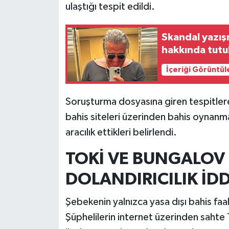
ulaştığı tespit edildi.
Skandal yazışm
hakkında tutuk
İçeriği Görüntül
Soruşturma dosyasına giren tespitlere g
bahis siteleri üzerinden bahis oynanma
aracılık ettikleri belirlendi.
TOKİ VE BUNGALOV 
DOLANDIRICILIK İDD
Şebekenin yalnızca yasa dışı bahis faali
Şüphelilerin internet üzerinden sahte 