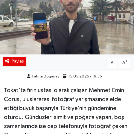
Siyaset
Spor
Teknoloji
Yaşam
Paylaş
-
+
A
A
Fatma Doğanay
15.05.2026 - 19:36
Tokat’ta fırın ustası olarak çalışan Mehmet Emin
Çoruş, uluslararası fotoğraf yarışmasında elde
ettiği büyük başarıyla Türkiye’nin gündemine
oturdu. Gündüzleri simit ve poğaça yapan, boş
zamanlarında ise cep telefonuyla fotoğraf çeken