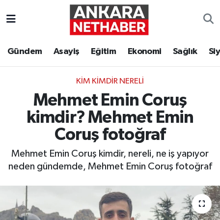
Asayiş
Ankara Hava Durumu
Gündem
Asayiş
Eğitim
Ekonomi
Sağlık
Si
Duyurular
Ankara Trafik Yoğunluk Haritası
KIM KIMDIR NERELI
Eğitim
Süper Lig Puan Durumu ve Fikstür
Mehmet Emin Coruş
Ekonomi
Tüm Manşetler
kimdir? Mehmet Emin
Coruş fotoğraf
Gündem
Son Dakika Haberleri
Mehmet Emin Coruş kimdir, nereli, ne iş yapıyor
Kim Kimdir Nereli
Haber Arşivi
neden gündemde, Mehmet Emin Coruş fotoğraf
Resmi İlanlar
Sağlık