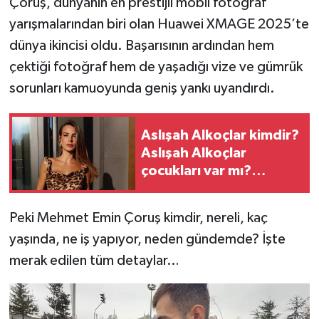
Çoruş, dünyanın en prestijli mobil fotoğraf
yarışmalarından biri olan Huawei XMAGE 2025’te
dünya ikincisi oldu. Başarısının ardından hem
çektiği fotoğraf hem de yaşadığı vize ve gümrük
sorunları kamuoyunda geniş yankı uyandırdı.
Aslışah Alkoçlar kimdir?
Aslışah Alkoçlar
çocukları var mı?
Aslışah Alkoçlar evli mi?
Peki Mehmet Emin Çoruş kimdir, nereli, kaç
yaşında, ne iş yapıyor, neden gündemde? İşte
merak edilen tüm detaylar…