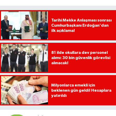
Tarihi Mekke Anlaşması sonrası
Cumhurbaşkanı Erdoğan'dan
ilk açıklama!
81 ilde okullara dev personel
alımı: 30 bin güvenlik görevlisi
alınacak!
Milyonlarca emekli için
beklenen gün geldi! Hesaplara
yatırıldı