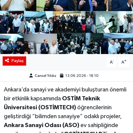
Siyaset
Spor
Teknoloji
Yaşam
Paylaş
-
+
A
A
Cansel Yıldız
13.06.2026 - 18:10
Ankara’da sanayi ve akademiyi buluşturan önemli
bir etkinlik kapsamında
OSTİM Teknik
Üniversitesi (OSTİMTECH)
öğrencilerinin
geliştirdiği “bilimden sanayiye” odaklı projeler,
Ankara Sanayi Odası (ASO)
ev sahipliğinde