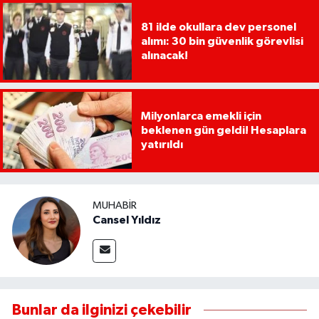
81 ilde okullara dev personel
alımı: 30 bin güvenlik görevlisi
alınacak!
Milyonlarca emekli için
beklenen gün geldi! Hesaplara
yatırıldı
MUHABIR
Cansel Yıldız
Bunlar da ilginizi çekebilir