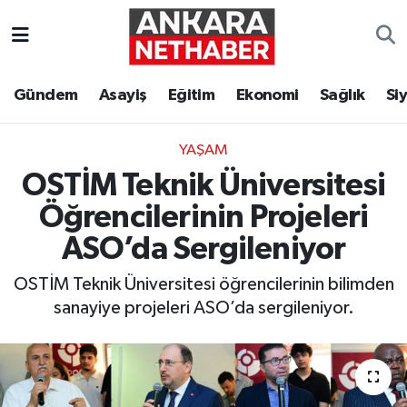
Asayiş
Ankara Hava Durumu
Gündem
Asayiş
Eğitim
Ekonomi
Sağlık
Si
Duyurular
Ankara Trafik Yoğunluk Haritası
YAŞAM
Eğitim
Süper Lig Puan Durumu ve Fikstür
OSTİM Teknik Üniversitesi
Ekonomi
Tüm Manşetler
Öğrencilerinin Projeleri
ASO’da Sergileniyor
Gündem
Son Dakika Haberleri
OSTİM Teknik Üniversitesi öğrencilerinin bilimden
Kim Kimdir Nereli
Haber Arşivi
sanayiye projeleri ASO’da sergileniyor.
Resmi İlanlar
Sağlık