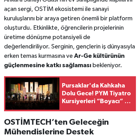
açan sergi, OSTİM ekosistemi ile sanayi
kuruluşlarını bir araya getiren önemli bir platform
oluşturdu. Etkinlikte, öğrencilerin projelerinin
üretime dönüşme potansiyeli de
değerlendiriliyor. Serginin, gençlerin iş dünyasıyla
erken temas kurmasına ve
Ar-Ge kültürünün
güçlenmesine katkı sağlaması
bekleniyor.
Pursaklar'da Kahkaha
Dolu Gece! PYM Tiyatro
Kursiyerleri “Boyacı” ile
Alkış Aldı
OSTİMTECH’ten Geleceğin
Mühendislerine Destek