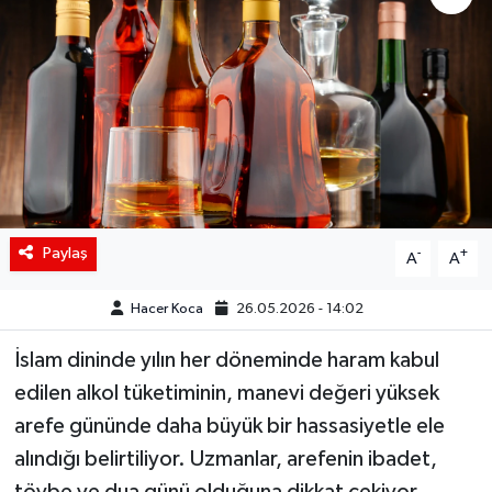
Siyaset
Spor
Teknoloji
Yaşam
Paylaş
-
+
A
A
Hacer Koca
26.05.2026 - 14:02
İslam dininde yılın her döneminde haram kabul
edilen alkol tüketiminin, manevi değeri yüksek
arefe gününde daha büyük bir hassasiyetle ele
alındığı belirtiliyor. Uzmanlar, arefenin ibadet,