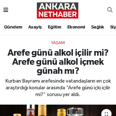
Asayiş
Ankara Hava Durumu
Gündem
Asayiş
Eğitim
Ekonomi
Sağlık
Si
Duyurular
Ankara Trafik Yoğunluk Haritası
YAŞAM
Eğitim
Süper Lig Puan Durumu ve Fikstür
Arefe günü alkol içilir mi?
Ekonomi
Tüm Manşetler
Arefe günü alkol içmek
günah mı?
Gündem
Son Dakika Haberleri
Kurban Bayramı arefesinde vatandaşların en çok
Kim Kimdir Nereli
Haber Arşivi
araştırdığı konular arasında “Arefe günü içki içilir
mi?” sorusu yer aldı.
Resmi İlanlar
Sağlık