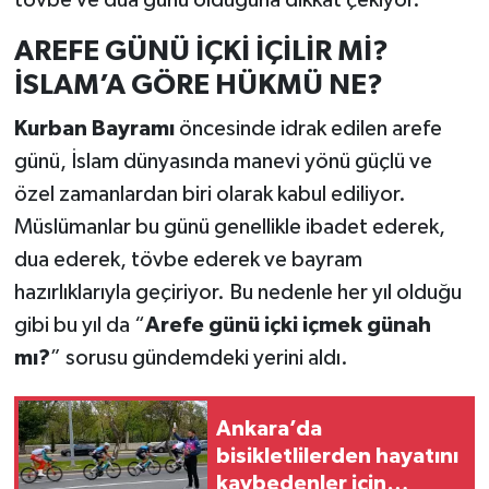
tövbe ve dua günü olduğuna dikkat çekiyor.
AREFE GÜNÜ İÇKİ İÇİLİR Mİ?
İSLAM’A GÖRE HÜKMÜ NE?
Kurban Bayramı
öncesinde idrak edilen arefe
günü, İslam dünyasında manevi yönü güçlü ve
özel zamanlardan biri olarak kabul ediliyor.
Müslümanlar bu günü genellikle ibadet ederek,
dua ederek, tövbe ederek ve bayram
hazırlıklarıyla geçiriyor. Bu nedenle her yıl olduğu
gibi bu yıl da “
Arefe günü içki içmek günah
mı?
” sorusu gündemdeki yerini aldı.
Ankara’da
bisikletlilerden hayatını
kaybedenler için