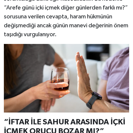
“Arefe günü içki içmek diğer günlerden farklı mı?”
sorusuna verilen cevapta, haram hükmünün
değişmediği ancak günün manevi değerinin önem
taşıdığı vurgulanıyor.
“İFTAR İLE SAHUR ARASINDA İÇKİ
İÇMEK ORUCU BOZAR MI?”