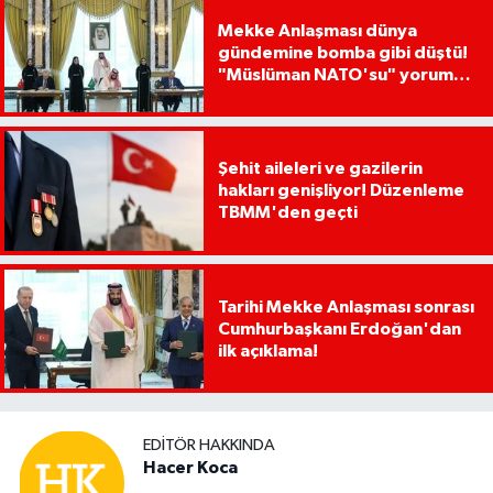
Mekke Anlaşması dünya
gündemine bomba gibi düştü!
"Müslüman NATO'su" yorumu
dikkat çekti
Şehit aileleri ve gazilerin
hakları genişliyor! Düzenleme
TBMM'den geçti
Tarihi Mekke Anlaşması sonrası
Cumhurbaşkanı Erdoğan'dan
ilk açıklama!
EDITÖR HAKKINDA
Hacer Koca