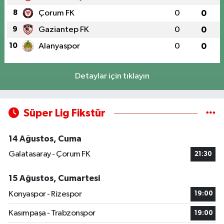
8
Çorum FK
0
0
9
Gaziantep FK
0
0
10
Alanyaspor
0
0
Detaylar için tıklayın
Süper Lig Fikstür
14 Ağustos, Cuma
Galatasaray - Çorum FK
21:30
15 Ağustos, Cumartesi
Konyaspor - Rizespor
19:00
Kasımpaşa - Trabzonspor
19:00