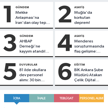
1
2
GÜNDEM
ASAYIŞ
Mekke
Muğla'da
Anlaşması'na
korkutan
İran'dan olay tepki:
deprem!
"Politikalarınızı
düzeltin"
3
4
GÜNDEM
ASAYIŞ
AHBAP
Menderes
Derneği'ne
soruşturmasında
kayyım atandı!
flaş gelişme:
Tüm faaliyetleri
Belediye Başkanı
durduruldu
İlkay Çiçek
5
6
DUYURULAR
EĞITIM
tutuklandı!
81 ilde okullara
BİK Ankara Şube
dev personel
Müdürü Atakan
alımı: 30 bin
Çelik: Dijital
güvenlik görevlisi
dönüşüm basında
alınacak!
yeni bir dönemin
kapısını açtı