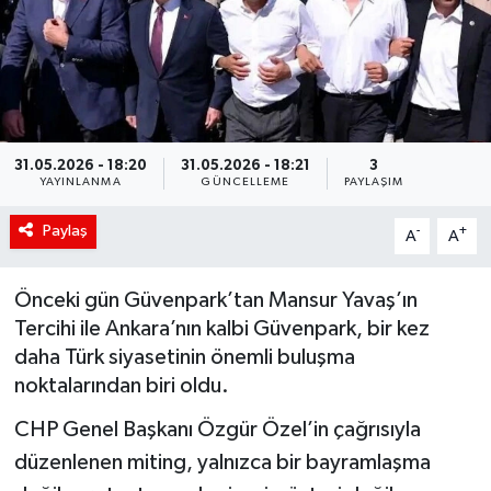
Siyaset
Spor
Teknoloji
31.05.2026 - 18:20
31.05.2026 - 18:21
3
YAYINLANMA
GÜNCELLEME
PAYLAŞIM
Yaşam
Paylaş
-
+
A
A
Önceki gün Güvenpark’tan Mansur Yavaş’ın
Tercihi ile Ankara’nın kalbi Güvenpark, bir kez
daha Türk siyasetinin önemli buluşma
noktalarından biri oldu.
CHP Genel Başkanı Özgür Özel’in çağrısıyla
düzenlenen miting, yalnızca bir bayramlaşma