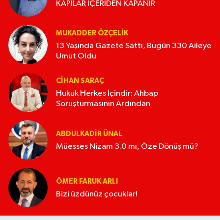
KAPILAR İÇERİDEN KAPANIR
MUKADDER ÖZÇELIK
13 Yaşında Gazete Sattı, Bugün 330 Aileye
Umut Oldu
CIHAN SARAÇ
Hukuk Herkes İçindir: Ahbap
Soruşturmasının Ardından
ABDULKADIR ÜNAL
Müesses Nizam 3.0 mı, Öze Dönüş mü?
ÖMER FARUK ARLI
Bizi üzdünüz çocuklar!