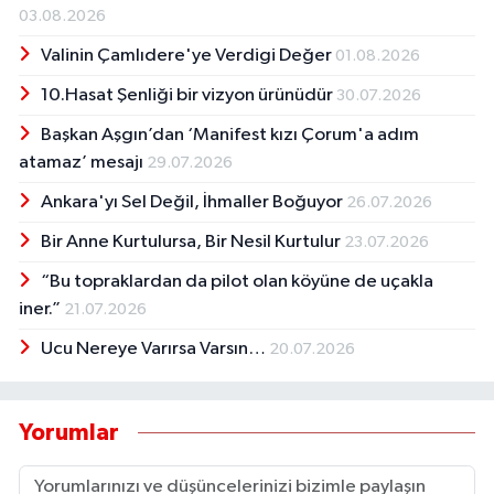
03.08.2026
Valinin Çamlıdere'ye Verdigi Değer
01.08.2026
10.Hasat Şenliği bir vizyon ürünüdür
30.07.2026
Başkan Aşgın’dan ‘Manifest kızı Çorum'a adım
atamaz’ mesajı
29.07.2026
Ankara'yı Sel Değil, İhmaller Boğuyor
26.07.2026
Bir Anne Kurtulursa, Bir Nesil Kurtulur
23.07.2026
“Bu topraklardan da pilot olan köyüne de uçakla
iner.”
21.07.2026
Ucu Nereye Varırsa Varsın…
20.07.2026
Yorumlar