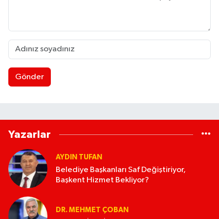
Gönder
Yazarlar
AYDIN TUFAN
Belediye Başkanları Saf Değiştiriyor,
Başkent Hizmet Bekliyor?
DR. MEHMET ÇOBAN