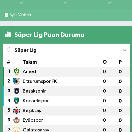
Aylık Vakitler
Süper Lig Puan Durumu
Süper Lig
#
Takım
O
P
1
Amed
0
0
2
Erzurumspor FK
0
0
3
Başakşehir
0
0
4
Kocaelispor
0
0
5
Beşiktaş
0
0
6
Eyüpspor
0
0
7
Galatasaray
0
0