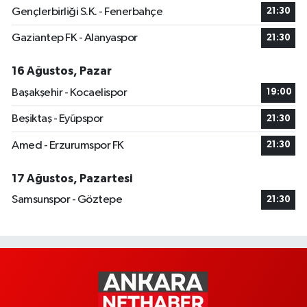
Gençlerbirliği S.K. - Fenerbahçe
21:30
Gaziantep FK - Alanyaspor
21:30
16 Ağustos, Pazar
Başakşehir - Kocaelispor
19:00
Beşiktaş - Eyüpspor
21:30
Amed - Erzurumspor FK
21:30
17 Ağustos, Pazartesi
Samsunspor - Göztepe
21:30