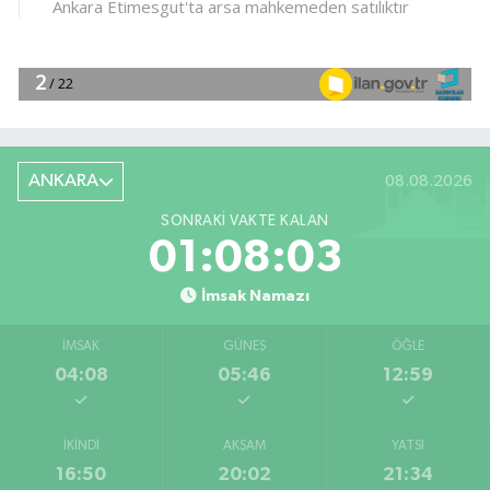
ANKARA
08.08.2026
SONRAKI VAKTE KALAN
01:08:03
İmsak Namazı
İMSAK
GÜNEŞ
ÖĞLE
04:08
05:46
12:59
İKINDI
AKŞAM
YATSI
16:50
20:02
21:34