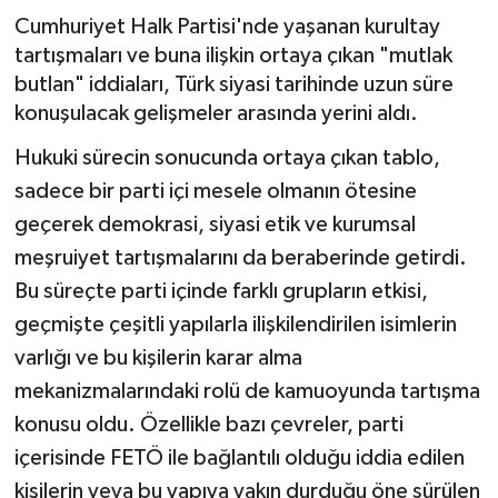
Cumhuriyet Halk Partisi'nde yaşanan kurultay
Siyaset
tartışmaları ve buna ilişkin ortaya çıkan "mutlak
butlan" iddiaları, Türk siyasi tarihinde uzun süre
Spor
konuşulacak gelişmeler arasında yerini aldı.
Teknoloji
Hukuki sürecin sonucunda ortaya çıkan tablo,
sadece bir parti içi mesele olmanın ötesine
Yaşam
geçerek demokrasi, siyasi etik ve kurumsal
meşruiyet tartışmalarını da beraberinde getirdi.
Bu süreçte parti içinde farklı grupların etkisi,
geçmişte çeşitli yapılarla ilişkilendirilen isimlerin
varlığı ve bu kişilerin karar alma
mekanizmalarındaki rolü de kamuoyunda tartışma
konusu oldu. Özellikle bazı çevreler, parti
içerisinde FETÖ ile bağlantılı olduğu iddia edilen
kişilerin veya bu yapıya yakın durduğu öne sürülen