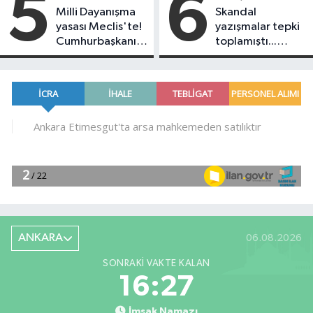
5
6
var
Milli Dayanışma
Skandal
yasası Meclis'te!
yazışmalar tepki
Cumhurbaşkanı
toplamıştı...
Erdoğan'dan ilk
Koray Beşli
yorum geldi
hakkında
tutuklama kararı
geldi!
ANKARA
06.08.2026
SONRAKI VAKTE KALAN
16:27
İmsak Namazı