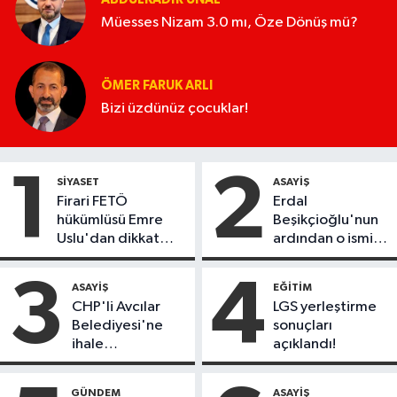
Müesses Nizam 3.0 mı, Öze Dönüş mü?
ÖMER FARUK ARLI
Bizi üzdünüz çocuklar!
1
2
SIYASET
ASAYIŞ
Firari FETÖ
Erdal
hükümlüsü Emre
Beşikçioğlu'nun
Uslu'dan dikkat
ardından o ismin
çeken açıklamalar:
de kokain testi
"CHP'nin
pozitif çıktı!
3
4
ASAYIŞ
EĞITIM
bölünmesinde aktif
CHP'li Avcılar
LGS yerleştirme
rol oynadık"
Belediyesi'ne
sonuçları
ihale
açıklandı!
operasyonu: Çok
sayıda gözaltı
GÜNDEM
ASAYIŞ