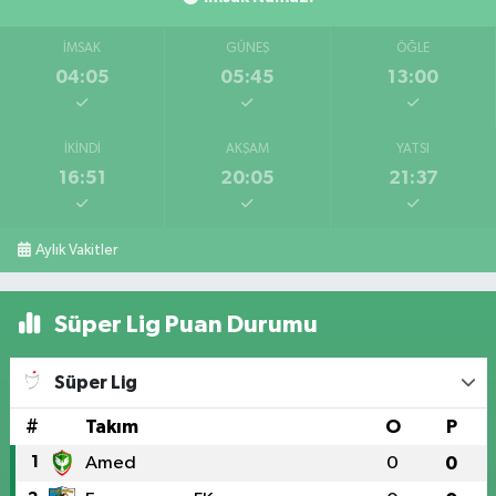
İMSAK
GÜNEŞ
ÖĞLE
04:05
05:45
13:00
İKINDI
AKŞAM
YATSI
16:51
20:05
21:37
Aylık Vakitler
Süper Lig Puan Durumu
Süper Lig
#
Takım
O
P
1
Amed
0
0