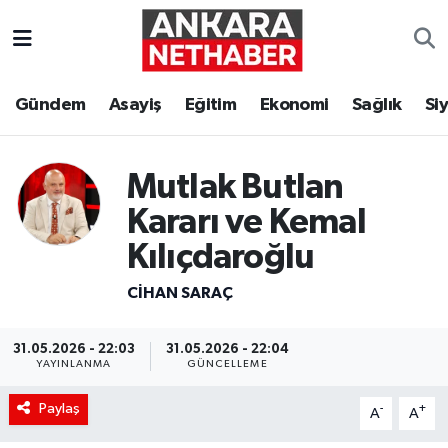
Asayiş
Ankara Hava Durumu
Gündem
Asayiş
Eğitim
Ekonomi
Sağlık
Si
Duyurular
Ankara Trafik Yoğunluk Haritası
Eğitim
Süper Lig Puan Durumu ve Fikstür
Mutlak Butlan
Kararı ve Kemal
Ekonomi
Tüm Manşetler
Kılıçdaroğlu
Gündem
Son Dakika Haberleri
CIHAN SARAÇ
Kim Kimdir Nereli
Haber Arşivi
31.05.2026 - 22:03
31.05.2026 - 22:04
YAYINLANMA
GÜNCELLEME
Resmi İlanlar
Paylaş
-
+
A
A
Sağlık