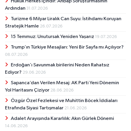
Hukuk Herkes İçindir: Ahbap Soruşturmasının
Ardından
31.07.2026
Turizme 6 Milyar Liralık Can Suyu: İstihdamı Koruyan
Stratejik Hamle
26.07.2026
15 Temmuz: Unutursak Yeniden Yaşarız
19.07.2026
Trump’ın Türkiye Mesajları: Yeni Bir Sayfa mı Açılıyor?
08.07.2026
Erdoğan’ı Savunmak birilerini Neden Rahatsız
Ediyor?
29.06.2026
Sapanca’dan Verilen Mesaj: AK Parti Yeni Dönemin
Yol Haritasını Çiziyor
28.06.2026
Özgür Özel Fezlekesi ve Muhittin Böcek İddiaları
Etrafında Siyasi Tartışmalar
21.06.2026
Adalet Arayışında Kararlılık: Akın Gürlek Dönemi
14.06.2026