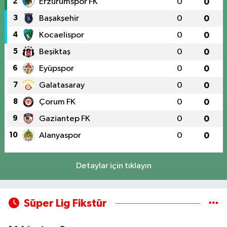
2
Erzurumspor FK
0
0
3
Başakşehir
0
0
4
Kocaelispor
0
0
5
Beşiktaş
0
0
6
Eyüpspor
0
0
7
Galatasaray
0
0
8
Çorum FK
0
0
9
Gaziantep FK
0
0
10
Alanyaspor
0
0
Detaylar için tıklayın
Süper Lig Fikstür