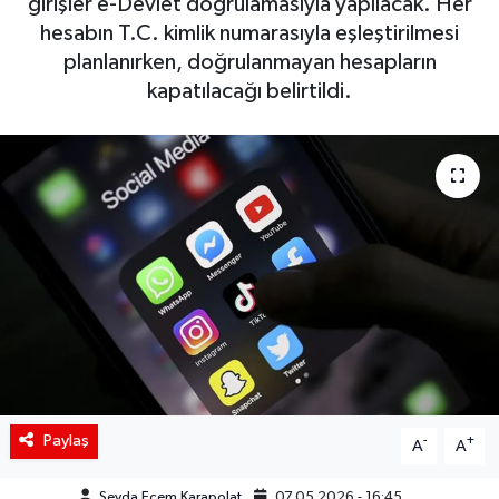
girişler e-Devlet doğrulamasıyla yapılacak. Her
hesabın T.C. kimlik numarasıyla eşleştirilmesi
Siyaset
planlanırken, doğrulanmayan hesapların
kapatılacağı belirtildi.
Spor
Teknoloji
Yaşam
Paylaş
-
+
A
A
Sevda Ecem Karapolat
07.05.2026 - 16:45