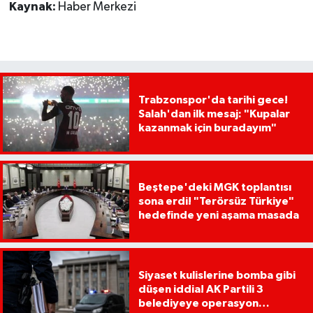
Kaynak:
Haber Merkezi
Trabzonspor'da tarihi gece!
Salah'dan ilk mesaj: "Kupalar
kazanmak için buradayım"
Beştepe'deki MGK toplantısı
sona erdi! "Terörsüz Türkiye"
hedefinde yeni aşama masada
Siyaset kulislerine bomba gibi
düşen iddia! AK Partili 3
belediyeye operasyon