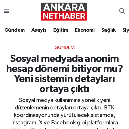
Asayiş
Ankara Hava Durumu
Gündem
Asayiş
Eğitim
Ekonomi
Sağlık
Si
Duyurular
Ankara Trafik Yoğunluk Haritası
GÜNDEM
Eğitim
Süper Lig Puan Durumu ve Fikstür
Sosyal medyada anonim
Ekonomi
Tüm Manşetler
hesap dönemi bitiyor mu?
Yeni sistemin detayları
Gündem
Son Dakika Haberleri
ortaya çıktı
Kim Kimdir Nereli
Haber Arşivi
Sosyal medya kullanımına yönelik yeni
düzenlemenin detayları ortaya çıktı. BTK
Resmi İlanlar
koordinasyonunda yürütülecek sistemde,
Instagram, X ve Facebook gibi platformlara
Sağlık