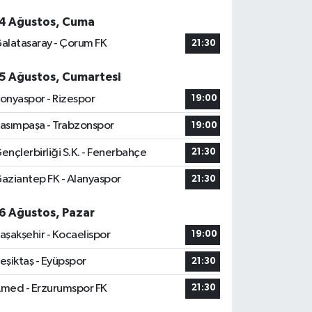
4 Ağustos, Cuma
alatasaray - Çorum FK
21:30
5 Ağustos, Cumartesi
onyaspor - Rizespor
19:00
asımpaşa - Trabzonspor
19:00
ençlerbirliği S.K. - Fenerbahçe
21:30
aziantep FK - Alanyaspor
21:30
6 Ağustos, Pazar
aşakşehir - Kocaelispor
19:00
eşiktaş - Eyüpspor
21:30
med - Erzurumspor FK
21:30