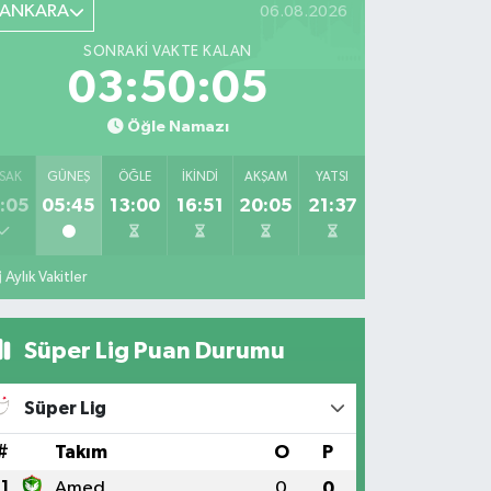
ANKARA
06.08.2026
SONRAKI VAKTE KALAN
03:50:03
Öğle Namazı
SAK
GÜNEŞ
ÖĞLE
İKINDI
AKŞAM
YATSI
:05
05:45
13:00
16:51
20:05
21:37
Aylık Vakitler
Süper Lig Puan Durumu
Süper Lig
#
Takım
O
P
1
Amed
0
0