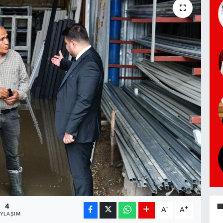
4
-
+
A
A
AYLAŞIM