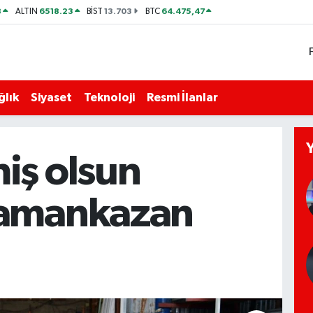
8
6518.23
13.703
64.475,47
ALTIN
BİST
BTC
ğlık
Siyaset
Teknoloji
Resmi İlanlar
iş olsun
amankazan