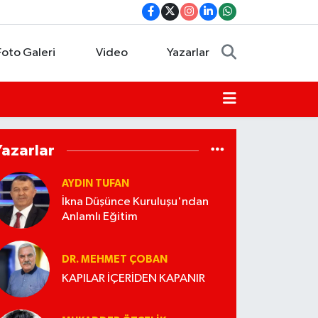
Foto Galeri
Video
Yazarlar
Yazarlar
AYDIN TUFAN
İkna Düşünce Kuruluşu'ndan
Anlamlı Eğitim
DR. MEHMET ÇOBAN
KAPILAR İÇERİDEN KAPANIR