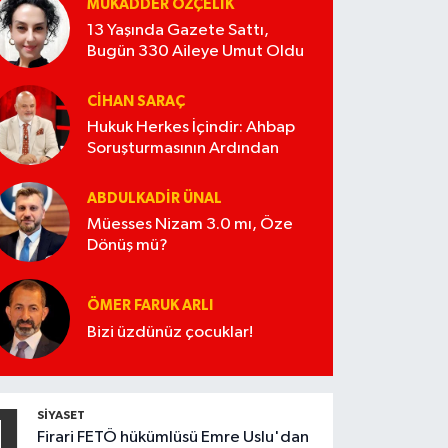
MUKADDER ÖZÇELIK
13 Yaşında Gazete Sattı,
Bugün 330 Aileye Umut Oldu
CIHAN SARAÇ
Hukuk Herkes İçindir: Ahbap
Soruşturmasının Ardından
ABDULKADIR ÜNAL
Müesses Nizam 3.0 mı, Öze
Dönüş mü?
ÖMER FARUK ARLI
Bizi üzdünüz çocuklar!
1
SIYASET
Firari FETÖ hükümlüsü Emre Uslu'dan