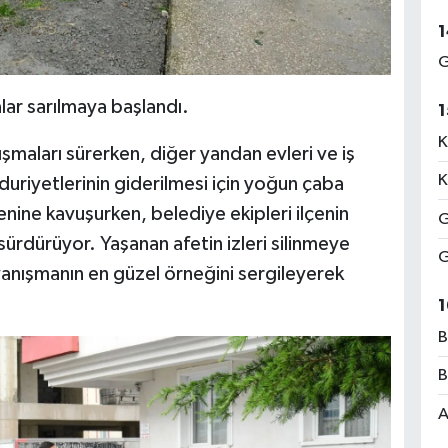
1
G
lar sarılmaya başlandı.
1
K
ışmaları sürerken, diğer yandan evleri ve iş
K
uriyetlerinin giderilmesi için yoğun çaba
nine kavuşurken, belediye ekipleri ilçenin
G
 sürdürüyor. Yaşanan afetin izleri silinmeye
G
yanışmanın en güzel örneğini sergileyerek
1
B
B
A