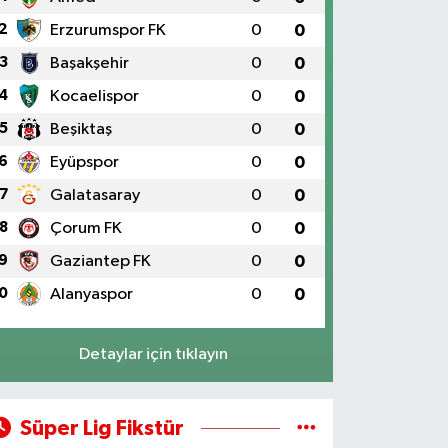
2
Erzurumspor FK
0
0
3
Başakşehir
0
0
4
Kocaelispor
0
0
5
Beşiktaş
0
0
6
Eyüpspor
0
0
7
Galatasaray
0
0
8
Çorum FK
0
0
9
Gaziantep FK
0
0
0
Alanyaspor
0
0
Detaylar için tıklayın
Süper Lig Fikstür