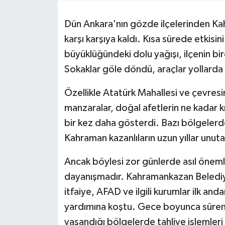
Dün Ankara'nın gözde ilçelerinden Ka
karşı karşıya kaldı. Kısa sürede etkisin
büyüklüğündeki dolu yağışı, ilçenin bi
Sokaklar göle döndü, araçlar yollarda m
Özellikle Atatürk Mahallesi ve çevres
manzaralar, doğal afetlerin ne kadar 
bir kez daha gösterdi. Bazı bölgelerde
Kahraman kazanlıların uzun yıllar unu
Ancak böylesi zor günlerde asıl önemli
dayanışmadır. Kahramankazan Belediye
itfaiye, AFAD ve ilgili kurumlar ilk an
yardımına koştu. Gece boyunca süren ça
yaşandığı bölgelerde tahliye işlemleri 