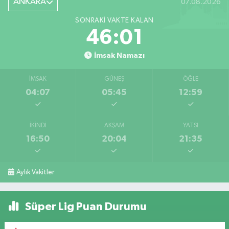
ANKARA
07.08.2026
SONRAKI VAKTE KALAN
46:01
İmsak Namazı
İMSAK
GÜNEŞ
ÖĞLE
04:07
05:45
12:59
İKINDI
AKŞAM
YATSI
16:50
20:04
21:35
Aylık Vakitler
Süper Lig Puan Durumu