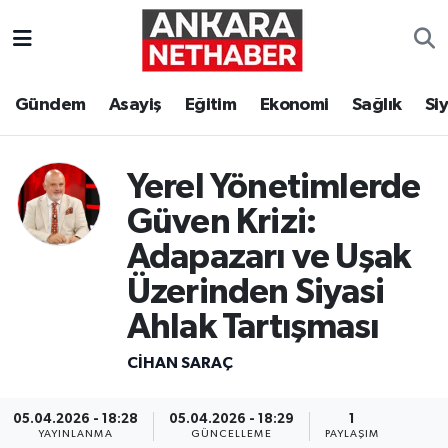
Asayiş
Ankara Hava Durumu
Gündem
Asayiş
Eğitim
Ekonomi
Sağlık
Si
Duyurular
Ankara Trafik Yoğunluk Haritası
Eğitim
Süper Lig Puan Durumu ve Fikstür
Yerel Yönetimlerde
Güven Krizi:
Ekonomi
Tüm Manşetler
Adapazarı ve Uşak
Gündem
Son Dakika Haberleri
Üzerinden Siyasi
Ahlak Tartışması
Kim Kimdir Nereli
Haber Arşivi
CIHAN SARAÇ
Resmi İlanlar
05.04.2026 - 18:28
05.04.2026 - 18:29
1
Sağlık
YAYINLANMA
GÜNCELLEME
PAYLAŞIM