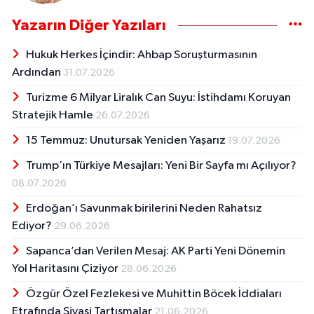
Yazarın Diğer Yazıları
Hukuk Herkes İçindir: Ahbap Soruşturmasının
Ardından
31.07.2026
Turizme 6 Milyar Liralık Can Suyu: İstihdamı Koruyan
Stratejik Hamle
26.07.2026
15 Temmuz: Unutursak Yeniden Yaşarız
19.07.2026
Trump’ın Türkiye Mesajları: Yeni Bir Sayfa mı Açılıyor?
08.07.2026
Erdoğan’ı Savunmak birilerini Neden Rahatsız
Ediyor?
29.06.2026
Sapanca’dan Verilen Mesaj: AK Parti Yeni Dönemin
Yol Haritasını Çiziyor
28.06.2026
Özgür Özel Fezlekesi ve Muhittin Böcek İddiaları
Etrafında Siyasi Tartışmalar
21.06.2026