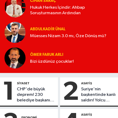
CIHAN SARAÇ
Hukuk Herkes İçindir: Ahbap
Soruşturmasının Ardından
ABDULKADIR ÜNAL
Müesses Nizam 3.0 mı, Öze Dönüş mü?
ÖMER FARUK ARLI
Bizi üzdünüz çocuklar!
1
2
SIYASET
ASAYIŞ
CHP'de büyük
Suriye'nin
deprem! 230
başkentinde kanlı
belediye başkanı
saldırı! Yolcu
Yeni Parti'ye
otobüsünde çok
geçiyor
sayıda ölü ve
ASAYIŞ
yaralı var
EKONOMI