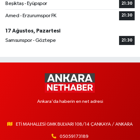
Beşiktaş - Eyüpspor
21:30
Amed - Erzurumspor FK
21:30
17 Ağustos, Pazartesi
Samsunspor - Göztepe
21:30
Ankara'da haberin en net adresi
ETİ MAHALLESİ GMK BULVARI 108/14 ÇANKAYA / ANKARA
05059173189