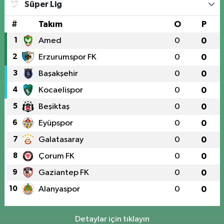
Süper Lig
#
Takım
O
P
1
Amed
0
0
2
Erzurumspor FK
0
0
3
Başakşehir
0
0
4
Kocaelispor
0
0
5
Beşiktaş
0
0
6
Eyüpspor
0
0
7
Galatasaray
0
0
8
Çorum FK
0
0
9
Gaziantep FK
0
0
10
Alanyaspor
0
0
Detaylar için tıklayın