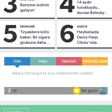
3
4
14 aydır
Benzine indirim
tutukluydu...
geliyor!
Avcılar Belediye
Başkanı Utku
Caner Çankaya
5
6
EKONOMI
ASAYIŞ
tahliye edildi!
Tiryakilere kötü
Heybeliada
haber: Bir sigara
Deniz Harp
grubuna daha
Okulu'nda
zam geldi!
korkutan yangın!
Alevlere
müdahale devam
ediyor