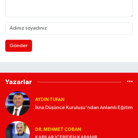
Gönder
Yazarlar
AYDIN TUFAN
İkna Düşünce Kuruluşu'ndan Anlamlı Eğitim
DR. MEHMET ÇOBAN
KAPILAR İÇERİDEN KAPANIR