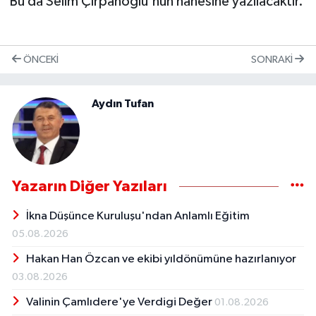
Bu da Selim Çırpanoğlu'nun hanesine yazılacaktır.
ÖNCEKI
SONRAKI
Aydın Tufan
Yazarın Diğer Yazıları
İkna Düşünce Kuruluşu'ndan Anlamlı Eğitim
05.08.2026
Hakan Han Özcan ve ekibi yıldönümüne hazırlanıyor
03.08.2026
Valinin Çamlıdere'ye Verdigi Değer
01.08.2026