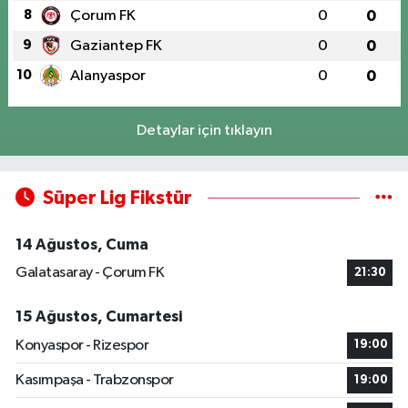
8
Çorum FK
0
0
9
Gaziantep FK
0
0
10
Alanyaspor
0
0
Detaylar için tıklayın
Süper Lig Fikstür
14 Ağustos, Cuma
Galatasaray - Çorum FK
21:30
15 Ağustos, Cumartesi
Konyaspor - Rizespor
19:00
Kasımpaşa - Trabzonspor
19:00