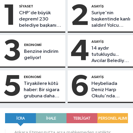
1
2
SIYASET
ASAYIŞ
CHP'de büyük
Suriye'nin
deprem! 230
başkentinde kanlı
belediye başkanı
saldırı! Yolcu
Yeni Parti'ye
otobüsünde çok
geçiyor
sayıda ölü ve
3
4
ASAYIŞ
yaralı var
EKONOMI
14 aydır
Benzine indirim
tutukluydu...
geliyor!
Avcılar Belediye
Başkanı Utku
Caner Çankaya
5
6
EKONOMI
ASAYIŞ
tahliye edildi!
Tiryakilere kötü
Heybeliada
haber: Bir sigara
Deniz Harp
grubuna daha
Okulu'nda
zam geldi!
korkutan yangın!
Alevlere
müdahale devam
ediyor