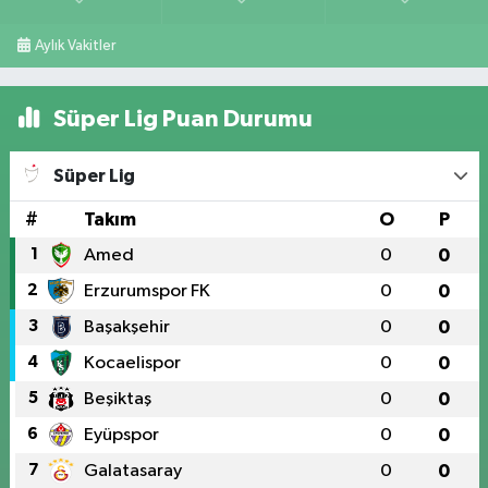
Aylık Vakitler
Süper Lig Puan Durumu
Süper Lig
#
Takım
O
P
1
Amed
0
0
2
Erzurumspor FK
0
0
3
Başakşehir
0
0
4
Kocaelispor
0
0
5
Beşiktaş
0
0
6
Eyüpspor
0
0
7
Galatasaray
0
0