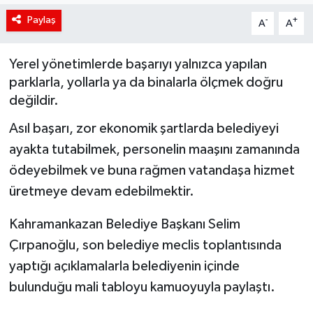
Paylaş
-
+
A
A
Siyaset
Spor
Yerel yönetimlerde başarıyı yalnızca yapılan
parklarla, yollarla ya da binalarla ölçmek doğru
Teknoloji
değildir.
Asıl başarı, zor ekonomik şartlarda belediyeyi
Yaşam
ayakta tutabilmek, personelin maaşını zamanında
ödeyebilmek ve buna rağmen vatandaşa hizmet
üretmeye devam edebilmektir.
Kahramankazan Belediye Başkanı Selim
Çırpanoğlu, son belediye meclis toplantısında
yaptığı açıklamalarla belediyenin içinde
bulunduğu mali tabloyu kamuoyuyla paylaştı.