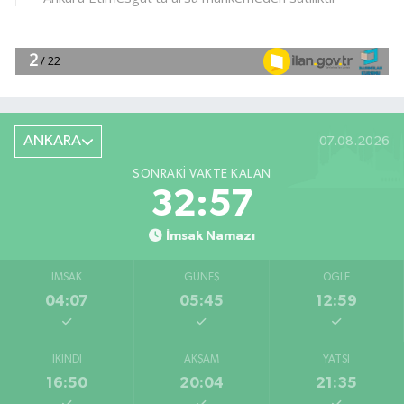
ANKARA
07.08.2026
SONRAKI VAKTE KALAN
32:56
İmsak Namazı
İMSAK
GÜNEŞ
ÖĞLE
04:07
05:45
12:59
İKINDI
AKŞAM
YATSI
16:50
20:04
21:35