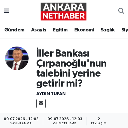
Asayiş
Ankara Hava Durumu
Gündem
Asayiş
Eğitim
Ekonomi
Sağlık
Si
Duyurular
Ankara Trafik Yoğunluk Haritası
Eğitim
Süper Lig Puan Durumu ve Fikstür
İller Bankası
Çırpanoğlu'nun
Ekonomi
Tüm Manşetler
talebini yerine
Gündem
Son Dakika Haberleri
getirir mi?
AYDIN TUFAN
Kim Kimdir Nereli
Haber Arşivi
Resmi İlanlar
09.07.2026 - 12:03
09.07.2026 - 12:03
2
Sağlık
YAYINLANMA
GÜNCELLEME
PAYLAŞIM