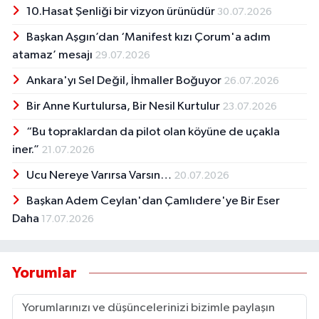
10.Hasat Şenliği bir vizyon ürünüdür
30.07.2026
Başkan Aşgın’dan ‘Manifest kızı Çorum'a adım
atamaz’ mesajı
29.07.2026
Ankara'yı Sel Değil, İhmaller Boğuyor
26.07.2026
Bir Anne Kurtulursa, Bir Nesil Kurtulur
23.07.2026
“Bu topraklardan da pilot olan köyüne de uçakla
iner.”
21.07.2026
Ucu Nereye Varırsa Varsın…
20.07.2026
Başkan Adem Ceylan'dan Çamlıdere'ye Bir Eser
Daha
17.07.2026
Yorumlar