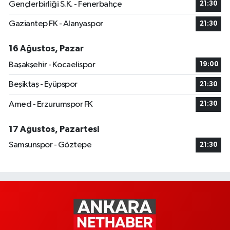
Gençlerbirliği S.K. - Fenerbahçe
21:30
Gaziantep FK - Alanyaspor
21:30
16 Ağustos, Pazar
Başakşehir - Kocaelispor
19:00
Beşiktaş - Eyüpspor
21:30
Amed - Erzurumspor FK
21:30
17 Ağustos, Pazartesi
Samsunspor - Göztepe
21:30